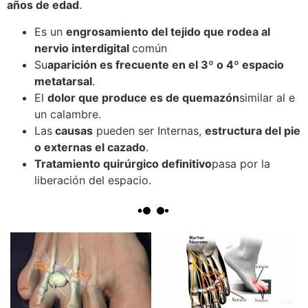
años de edad
.
Es un
engrosamiento del tejido que rodea al
nervio interdigital
común
Su
aparición es frecuente en el 3º o 4º espacio
metatarsal
.
El
dolor que produce es de quemazón
similar al e
un calambre.
Las
causas
pueden ser Internas,
estructura del pie
o externas el cazado
.
Tratamiento quirúrgico definitivo
pasa por la
liberación del espacio.